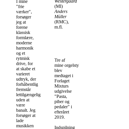
Westergaard
I mine
(MI)
"frie
Anders
værker",
Müller
forsøger
(RMC),
jeg at
m.fl.
forene
klassisk
formlære,
moderne
harmonik
og et
rytmisk
Tre af
drive, for
mine orgelstykker
at skabe et
blev
varieret
medtaget i
udtryk, der
Forlaget
forhåbentlig
Mixturs
fremstår
udgivelse
lettilgængeligt
"Pasta,
uden at
piber og
være
pedaler" i
banalt. Jeg
efteråret
forsøger at
2019.
lade
musikken
Indspilning