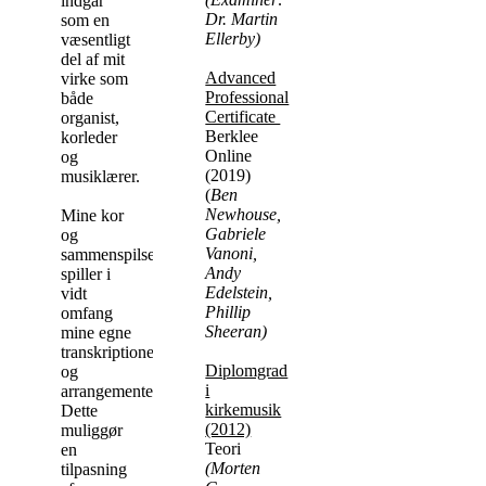
indgår
Dr. Martin
som en
Ellerby)
væsentligt
del af mit
Advanced
virke som
Professional
både
Certificate
organist,
Berklee
korleder
Online
og
(2019)
musiklærer.
(
Ben
Newhouse,
Mine kor
Gabriele
og
Vanoni,
sammenspilselever
Andy
spiller i
Edelstein,
vidt
Phillip
omfang
Sheeran)
mine egne
transkriptioner
Diplomgrad
og
i
arrangementer.
kirkemusik
Dette
(2012)
muliggør
Teori
en
(Morten
tilpasning