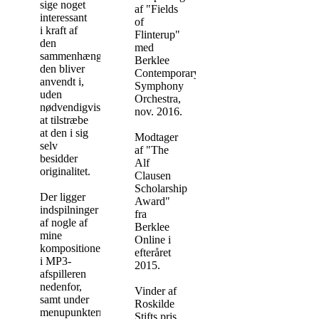
sige noget
af "Fields
interessant
of
i kraft af
Flinterup"
den
med
sammenhæng
Berklee
den bliver
Contemporary
anvendt i,
Symphony
uden
Orchestra,
nødvendigvis
nov. 2016.
at tilstræbe
at den i sig
Modtager
selv
af "The
besidder
Alf
originalitet.
Clausen
Scholarship
Der ligger
Award"
indspilninger
fra
af nogle af
Berklee
mine
Online i
kompositioner
efteråret
i MP3-
2015.
afspilleren
nedenfor,
Vinder af
samt under
Roskilde
menupunkterne
Stifts pris