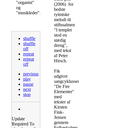
"organist"
(2006) for
og
bedste
"musikleder".
rytmiske
melodi til
stiftssalmen
"I templet
stod en
shuffle
stædig
shuffle
dreng",
off
med tekst
repeat
af Peter
repeat
Hirsch.
off
Fik
previous
udgivet
play
sangcyklussen
pause
"De Fire
next
Elementer"
stop
med
tekster af
Kirsten
Fink-
Jensen
Update
gennem
Required
To
Folkeskolens