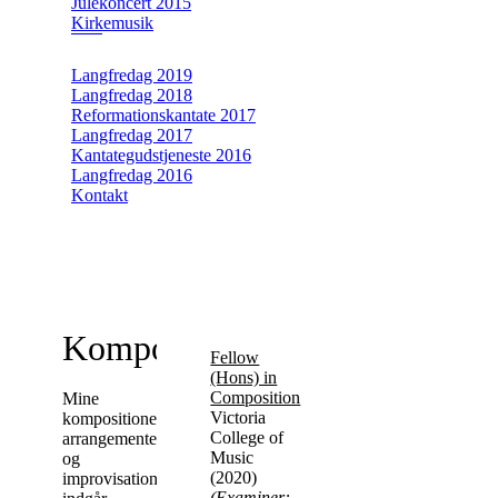
Julekoncert 2015
Kirkemusik
Langfredag 2019
Langfredag 2018
Reformationskantate 2017
Langfredag 2017
Kantategudstjeneste 2016
Langfredag 2016
Kontakt
Komponist
Fellow
(Hons) in
Composition
Mine
Victoria
kompositioner,
College of
arrangementer
Music
og
(2020)
improvisationer
(Examiner: