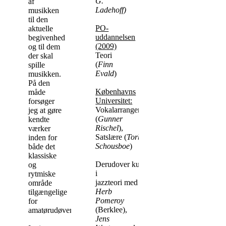
G.
af
Ladehoff)
musikken
til den
PO-
aktuelle
uddannelsen
begivenhed
(2009)
og til dem
Teori
der skal
(
Finn
spille
Evald
)
musikken.
På den
Københavns
måde
Universitet:
forsøger
Vokalarrangement
jeg at gøre
(
Gunner
kendte
Rischel
),
værker
Satslære (
Torben
inden for
Schousboe
)
både det
klassiske
Derudover kurser
og
i
rytmiske
jazzteori med
område
Herb
tilgængelige
Pomeroy
for
(Berklee),
amatørudøvere.
Jens