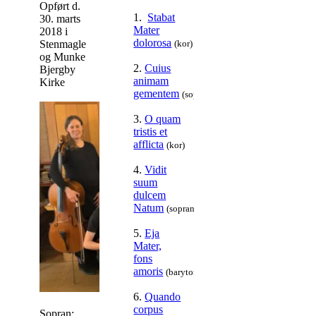
Opført d.
1.
Stabat
30. marts
Mater
2018 i
dolorosa
Stenmagle
(kor)
og Munke
2.
Cuius
Bjergby
animam
Kirke
gementem
(sopran)
3.
O quam
tristis et
afflicta
(kor)
4.
Vidit
suum
dulcem
Natum
(sopran)
5.
Eja
Mater,
fons
amoris
(baryton)
6.
Quando
corpus
Sopran: