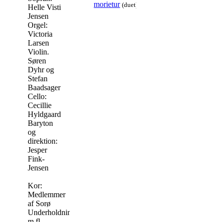
morietur
(duet)
Helle Visti
Jensen
Orgel:
Victoria
Larsen
Violin.
Søren
Dyhr og
Stefan
Baadsager
Cello:
Cecillie
Hyldgaard
Baryton
og
direktion:
Jesper
Fink-
Jensen
Kor:
Medlemmer
af Sorø
Underholdningskor
m.fl.