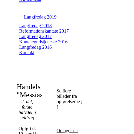
Langfredag 2019
Langfredag 2018
Reformationskantate 2017
Langfredag 2017
Kantategudstjeneste 2016
Langfredag 2016
Kontakt
Händels
Se flere
"Messias"
billeder fra
2. del,
opførelserne
HER
første
!
halvdel, i
uddrag
Opført d.
Optagelser:
19. april i