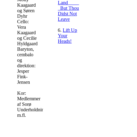
Land
Kaagaard
But Thou
og Søren
Didst Not
Dyhr
Leave
Cello:
Vera
6.
Lift Up
Kaagaard
Your
og Cecilie
Heads!
Hyldgaard
Baryton,
cembalo
og
direktion:
Jesper
Fink-
Jensen
Kor:
Medlemmer
af Sorø
Underholdningskor
m.fl.