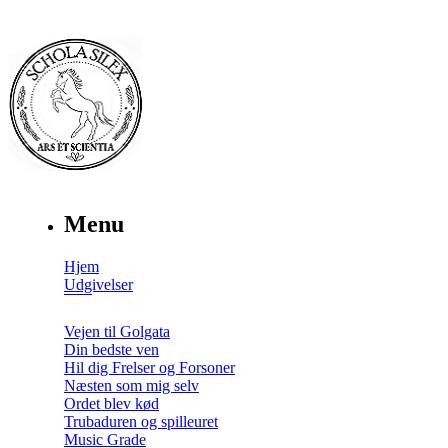
Menu
Hjem
Udgivelser
Vejen til Golgata
Din bedste ven
Hil dig Frelser og Forsoner
Næsten som mig selv
Ordet blev kød
Trubaduren og spilleuret
Music Grade