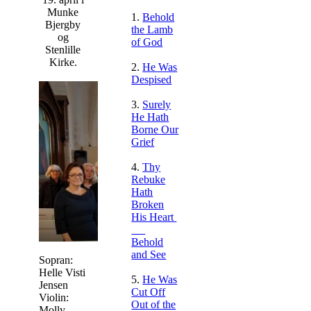
Munke
1.
Behold
Bjergby
the Lamb
og
of God
Stenlille
Kirke.
2.
He Was
Despised
3.
Surely
He Hath
Borne Our
Grief
4.
Thy
Rebuke
Hath
Broken
His Heart
Behold
and See
Sopran:
Helle Visti
5.
He Was
Jensen
Cut Off
Violin:
Out of the
Molly