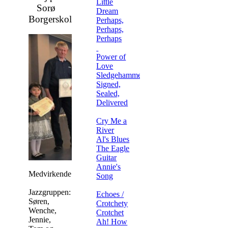
Little
Sorø
Dream
Borgerskole
Perhaps,
Perhaps,
Perhaps
Power of
Love
Sledgehammer
Signed,
Sealed,
Delivered
Cry Me a
River
Al's Blues
The Eagle
Guitar
Annie's
Medvirkende:
Song
Jazzgruppen:
Echoes /
Søren,
Crotchety
Wenche,
Crotchet
Jennie,
Ah! How