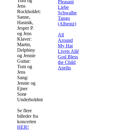
Tom og
Pleasant
Jens
Liebe
Rockholdet:
Schwalbe
Sanne,
Tango
Hasmik,
(Albeniz)
Jesper P.
og Jens
All
Klaver:
Around
Martin,
My Hat
Delphiny
Livets Allé
og Jennie
God Bless
Guitar:
the Child
Tom og
Aprilis
Jens
Sang:
Jennie og
Ejner
Sorø
Underholdningskor
Se flere
billeder fra
koncerten
HER!